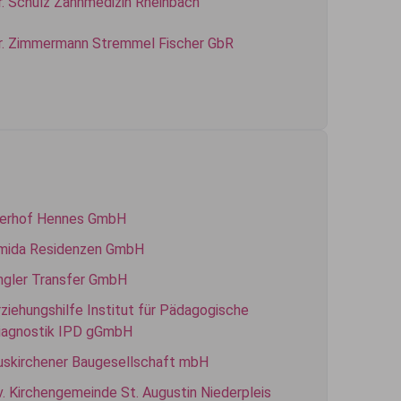
r. Schulz Zahnmedizin Rheinbach
r. Zimmermann Stremmel Fischer GbR
ierhof Hennes GmbH
mida Residenzen GmbH
ngler Transfer GmbH
rziehungshilfe Institut für Pädagogische
iagnostik IPD gGmbH
uskirchener Baugesellschaft mbH
v. Kirchengemeinde St. Augustin Niederpleis