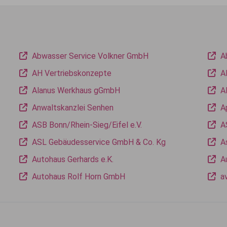
Abwasser Service Volkner GmbH
A
AH Vertriebskonzepte
A
Alanus Werkhaus gGmbH
A
Anwaltskanzlei Senhen
A
ASB Bonn/Rhein-Sieg/Eifel e.V.
A
ASL Gebäudesservice GmbH & Co. Kg
A
Autohaus Gerhards e.K.
A
Autohaus Rolf Horn GmbH
a