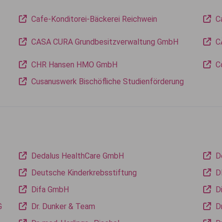
Cafe-Konditorei-Bäckerei Reichwein
C
CASA CURA Grundbesitzverwaltung GmbH
C
CHR Hansen HMO GmbH
C
Cusanuswerk Bischöfliche Studienförderung
Dedalus HealthCare GmbH
D
Deutsche Kinderkrebsstiftung
D
Difa GmbH
Di
G
Dr. Dunker & Team
D