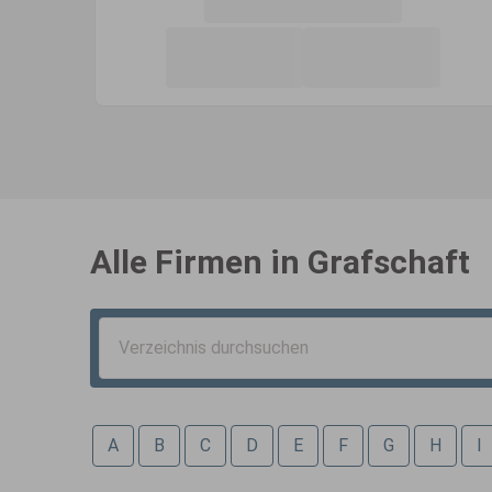
Alle Firmen in
Grafschaft
A
B
C
D
E
F
G
H
I