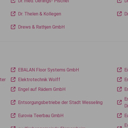
Dr. med. Uerlings- Pischel
D
Dr. Thelen & Kollegen
D
Drews & Rathjen GmbH
EBALAN Floor Systems GmbH
E
ter
Elektrotechnik Wolff
E
Engel auf Rädern GmbH
E
E
Entsorgungsbetriebe der Stadt Wesseling
D
Eurovia Teerbau GmbH
E
E