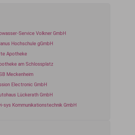
bwasser-Service Volkner GmbH
lanus Hochschule gGmbH
lte Apotheke
potheke am Schlossplatz
SB Meckenheim
ssion Electronic GmbH
utohaus Lückerath GmbH
vi-sys Kommunikationstechnik GmbH