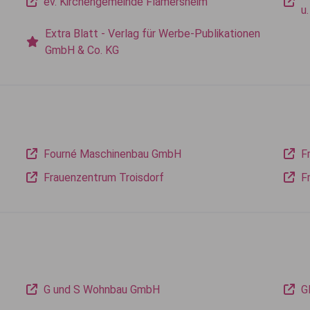
ev. Kirchengemeinde Flamersheim
u
Extra Blatt - Verlag für Werbe-Publikationen
GmbH & Co. KG
Fourné Maschinenbau GmbH
F
Frauenzentrum Troisdorf
F
G und S Wohnbau GmbH
G