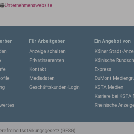
Unternehmenswebsite
erber
Für Arbeitgeber
Ein Angebot von
den
Anzeige schalten
Kölner Stadt-Anze
e
Privatinserenten
Kölnische Rundsc
ufe
Kontakt
Express
ofile
Mediadaten
DuMont Mediengr
ung
Geschäftskunden-Login
KSTA Medien
Karriere bei KSTA
wertes
Rheinische Anzeig
ierefreiheitsstärkungsgesetz (BFSG)