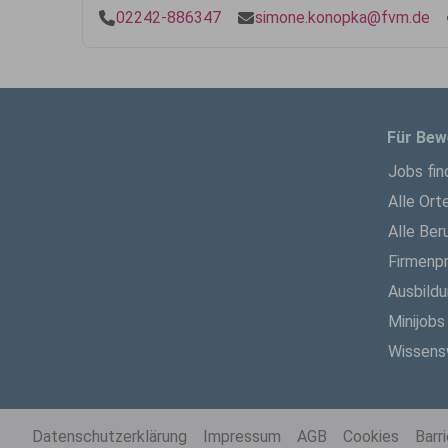
02242-886347
simone.konopka@fvm.de
Für Bew
Jobs fin
Alle Ort
Alle Ber
Firmenpr
Ausbild
Minijobs
Wissens
Datenschutzerklärung
Impressum
AGB
Cookies
Barr