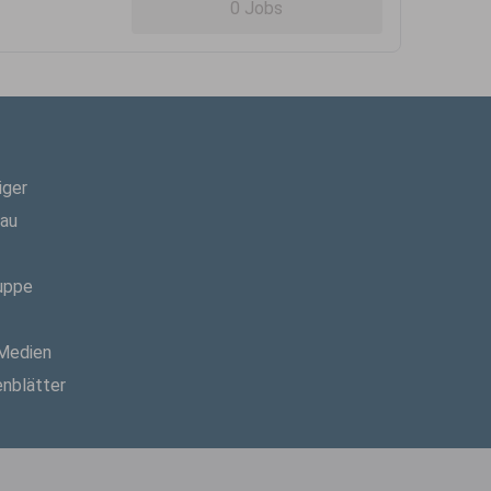
0 Jobs
iger
hau
uppe
 Medien
enblätter