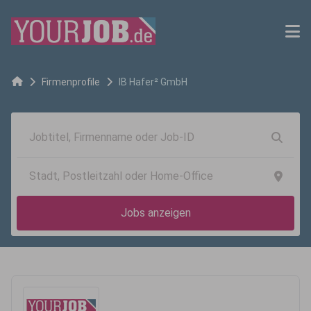
Firmenprofile
IB Hafer² GmbH
Jobs anzeigen