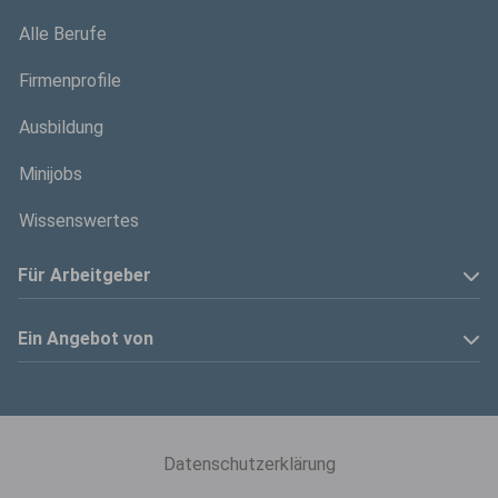
Alle Berufe
Firmenprofile
Ausbildung
Minijobs
Wissenswertes
Für Arbeitgeber
Anzeige schalten
Ein Angebot von
Privatinserenten
Kölner Stadt-Anzeiger
Kontakt
Kölnische Rundschau
Datenschutzerklärung
Mediadaten
Express