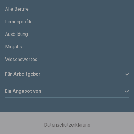
Alle Berufe
Firmenprofile
Ausbildung
Minijobs
Wissenswertes
Für Arbeitgeber
Anzeige schalten
Ein Angebot von
Privatinserenten
Kölner Stadt-Anzeiger
Kontakt
Kölnische Rundschau
Datenschutzerklärung
Mediadaten
Express