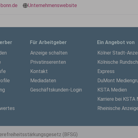
-bonn.de
Unternehmenswebsite
erber
Für Arbeitgeber
Ein Angebot von
den
Anzeige schalten
Kölner Stadt-Anze
e
Privatinserenten
Kölnische Rundsc
ufe
Kontakt
Express
ofile
Mediadaten
DuMont Mediengr
ung
Geschäftskunden-Login
KSTA Medien
Karriere bei KSTA
wertes
Rheinische Anzeig
ierefreiheitsstärkungsgesetz (BFSG)