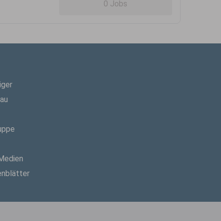
0 Jobs
iger
hau
uppe
 Medien
enblätter