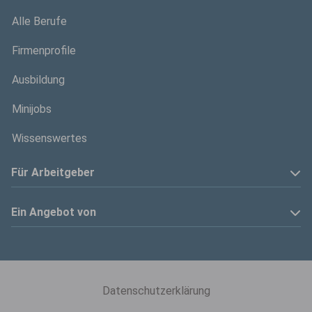
Alle Berufe
Firmenprofile
Ausbildung
Minijobs
Wissenswertes
Für Arbeitgeber
Anzeige schalten
Ein Angebot von
Privatinserenten
Kölner Stadt-Anzeiger
Kontakt
Kölnische Rundschau
Datenschutzerklärung
Mediadaten
Express