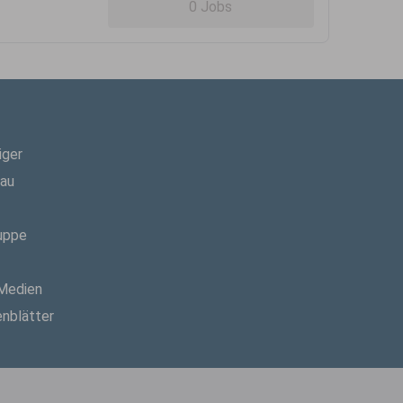
0 Jobs
iger
hau
uppe
 Medien
enblätter