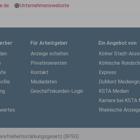
e.de
Unternehmenswebsite
erber
Für Arbeitgeber
Ein Angebot von
den
Anzeige schalten
Kölner Stadt-Anze
e
Privatinserenten
Kölnische Rundsc
ufe
Kontakt
Express
ofile
Mediadaten
DuMont Mediengr
ung
Geschäftskunden-Login
KSTA Medien
Karriere bei KSTA
wertes
Rheinische Anzeig
ierefreiheitsstärkungsgesetz (BFSG)