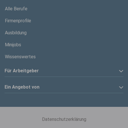
Alle Berufe
Firmenprofile
Ausbildung
Minijobs
Wissenswertes
Für Arbeitgeber
Anzeige schalten
Ein Angebot von
Privatinserenten
Kölner Stadt-Anzeiger
Kontakt
Kölnische Rundschau
Datenschutzerklärung
Mediadaten
Express