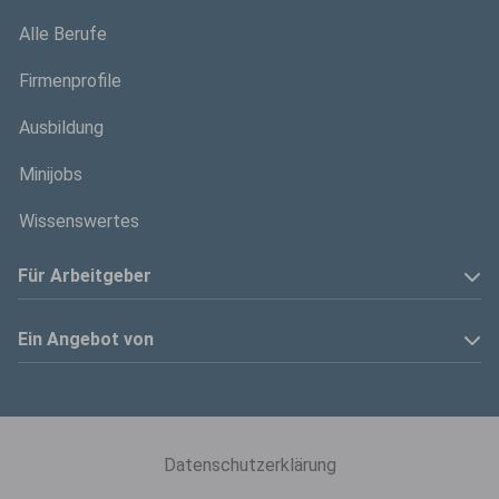
Alle Berufe
Firmenprofile
Ausbildung
Minijobs
Wissenswertes
Für Arbeitgeber
Anzeige schalten
Ein Angebot von
Privatinserenten
Kölner Stadt-Anzeiger
Kontakt
Kölnische Rundschau
Datenschutzerklärung
Mediadaten
Express