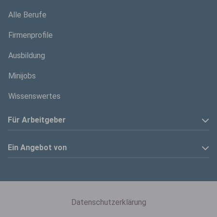
Alle Berufe
Firmenprofile
Ausbildung
Minijobs
Wissenswertes
Für Arbeitgeber
Anzeige schalten
Ein Angebot von
Privatinserenten
Kölner Stadt-Anzeiger
Kontakt
Kölnische Rundschau
Datenschutzerklärung
Mediadaten
Express