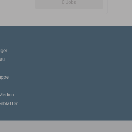
0 Jobs
iger
hau
uppe
 Medien
enblätter