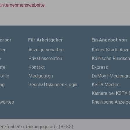
Unternehmenswebsite
erber
Für Arbeitgeber
Ein Angebot von
den
Anzeige schalten
Kölner Stadt-Anze
e
Privatinserenten
Kölnische Rundsc
ufe
Kontakt
Express
ofile
Mediadaten
DuMont Mediengr
ung
Geschäftskunden-Login
KSTA Medien
Karriere bei KSTA
wertes
Rheinische Anzeig
ierefreiheitsstärkungsgesetz (BFSG)