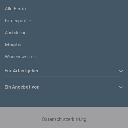
Alle Berufe
Firmenprofile
Ausbildung
Minijobs
Wissenswertes
Für Arbeitgeber
Anzeige schalten
Ein Angebot von
Privatinserenten
Kölner Stadt-Anzeiger
Kontakt
Kölnische Rundschau
Datenschutzerklärung
Mediadaten
Express