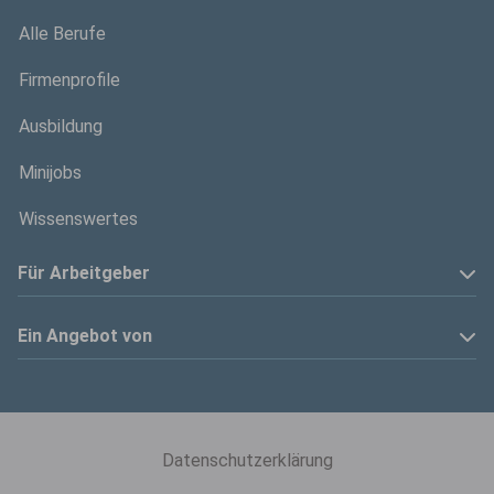
Alle Berufe
Firmenprofile
Ausbildung
Minijobs
Wissenswertes
Für Arbeitgeber
Anzeige schalten
Ein Angebot von
Privatinserenten
Kölner Stadt-Anzeiger
Kontakt
Kölnische Rundschau
Datenschutzerklärung
Mediadaten
Express