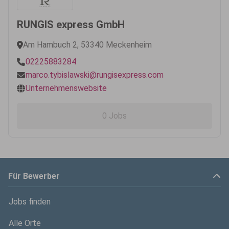
RUNGIS express GmbH
Am Hambuch 2, 53340 Meckenheim
02225883284
marco.tybislawski@rungisexpress.com
Unternehmenswebsite
0 Jobs
Für Bewerber
Jobs finden
Alle Orte