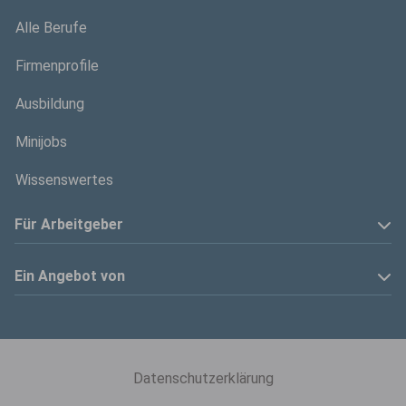
Alle Berufe
Firmenprofile
Ausbildung
Minijobs
Wissenswertes
Für Arbeitgeber
Anzeige schalten
Ein Angebot von
Privatinserenten
Kölner Stadt-Anzeiger
Kontakt
Kölnische Rundschau
Datenschutzerklärung
Mediadaten
Express