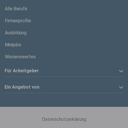
Alle Berufe
Firmenprofile
Ausbildung
Minijobs
Wissenswertes
Für Arbeitgeber
Anzeige schalten
Ein Angebot von
Privatinserenten
Kölner Stadt-Anzeiger
Kontakt
Kölnische Rundschau
Datenschutzerklärung
Mediadaten
Express