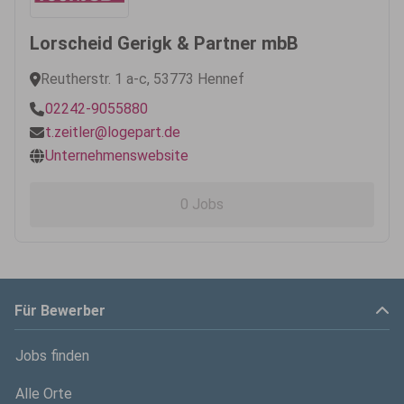
Lorscheid Gerigk & Partner mbB
Reutherstr. 1 a-c, 53773 Hennef
02242-9055880
t.zeitler@logepart.de
Unternehmenswebsite
0 Jobs
Für Bewerber
Jobs finden
Alle Orte