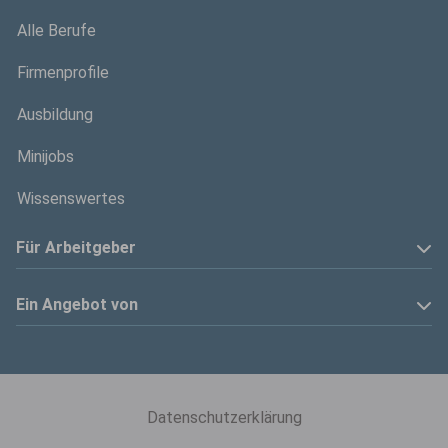
Alle Berufe
Firmenprofile
Ausbildung
Minijobs
Wissenswertes
Für Arbeitgeber
Anzeige schalten
Ein Angebot von
Privatinserenten
Kölner Stadt-Anzeiger
Kontakt
Kölnische Rundschau
Datenschutzerklärung
Mediadaten
Express