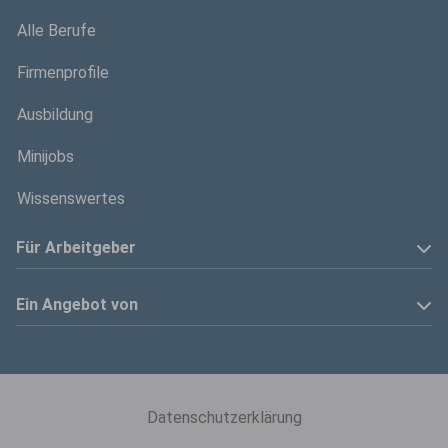
Alle Berufe
Firmenprofile
Ausbildung
Minijobs
Wissenswertes
Für Arbeitgeber
Anzeige schalten
Ein Angebot von
Privatinserenten
Kölner Stadt-Anzeiger
Kontakt
Kölnische Rundschau
Datenschutzerklärung
Mediadaten
Express