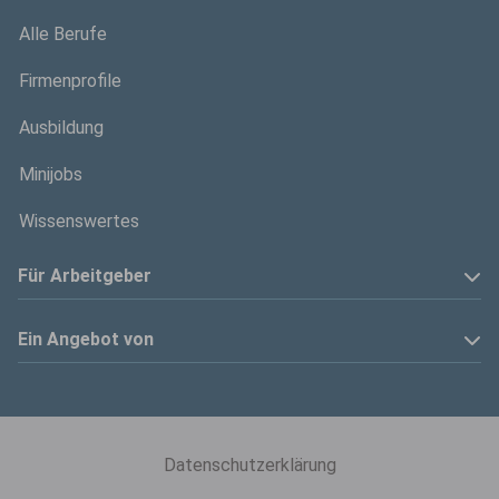
Alle Berufe
Firmenprofile
Ausbildung
Minijobs
Wissenswertes
Für Arbeitgeber
Anzeige schalten
Ein Angebot von
Privatinserenten
Kölner Stadt-Anzeiger
Kontakt
Kölnische Rundschau
Datenschutzerklärung
Mediadaten
Express