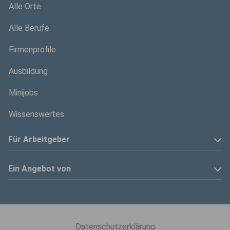
Alle Orte
Alle Berufe
Firmenprofile
Ausbildung
Minijobs
Wissenswertes
Für Arbeitgeber
Anzeige schalten
Ein Angebot von
Privatinserenten
Kölner Stadt-Anzeiger
Kontakt
Kölnische Rundschau
Datenschutzerklärung
Mediadaten