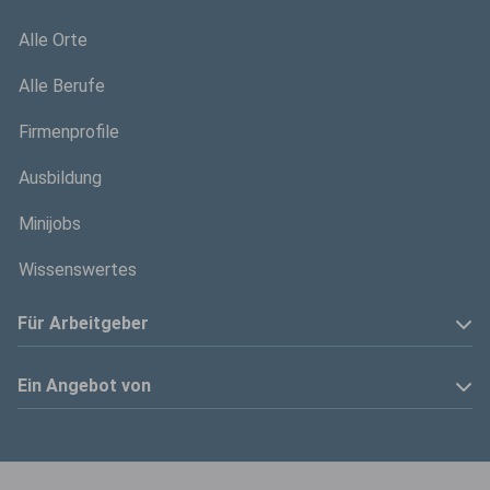
Alle Orte
Alle Berufe
Firmenprofile
Ausbildung
Minijobs
Wissenswertes
Für Arbeitgeber
Anzeige schalten
Ein Angebot von
Privatinserenten
Kölner Stadt-Anzeiger
Kontakt
Kölnische Rundschau