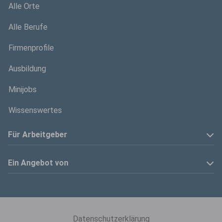
Alle Orte
Alle Berufe
Firmenprofile
Ausbildung
Minijobs
Wissenswertes
Für Arbeitgeber
Anzeige schalten
Ein Angebot von
Privatinserenten
Kölner Stadt-Anzeiger
Kontakt
Kölnische Rundschau
Datenschutzerklärung
Mediadaten