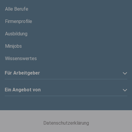
Alle Berufe
Firmenprofile
Ausbildung
Minijobs
Wissenswertes
Für Arbeitgeber
Anzeige schalten
Ein Angebot von
Privatinserenten
Kölner Stadt-Anzeiger
Kontakt
Kölnische Rundschau
Datenschutzerklärung
Mediadaten
Express