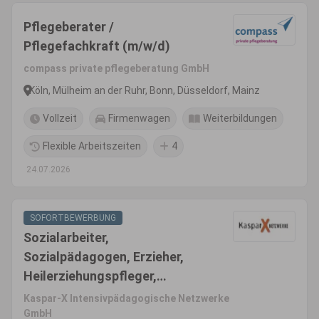
Pflegeberater /
Pflegefachkraft (m/w/d)
compass private pflegeberatung GmbH
Köln, Mülheim an der Ruhr, Bonn, Düsseldorf, Mainz
Vollzeit
Firmenwagen
Weiterbildungen
Flexible Arbeitszeiten
4
24.07.2026
SOFORTBEWERBUNG
Sozialarbeiter,
Sozialpädagogen, Erzieher,
Heilerziehungspfleger,
pädagogische Fachkräfte
Kaspar-X Intensivpädagogische Netzwerke
(m/w/d)
GmbH