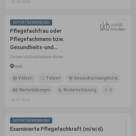
05.08.2026
SOFORTBEWERBUNG
Pflegefachfrau oder
Pflegefachmann bzw.
Gesundheits-und
Krankenpfleger*In (m/w/d)
Universitätsklinikum Bonn
Bonn
Vollzeit
Teilzeit
Gesundheitsangebote
Weiterbildungen
Kinderbetreuung
3
28.07.2026
SOFORTBEWERBUNG
Examinierte Pflegefachkraft (m/w/d)