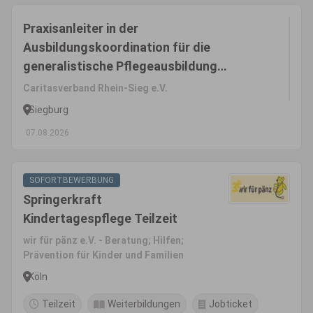
Praxisanleiter in der
Ausbildungskoordination für die
generalistische Pflegeausbildung
(m/w/d)
Caritasverband Rhein-Sieg e.V.
Siegburg
07.08.2026
SOFORTBEWERBUNG
Springerkraft
Kindertagespflege Teilzeit
wir für pänz e.V. - Beratung; Hilfen;
Prävention für Kinder und Familien
Köln
Teilzeit
Weiterbildungen
Jobticket