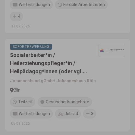
Weiterbildungen
Flexible Arbeitszeiten
4
31.07.2026
SOFORTBEWERBUNG
Sozialarbeiter*in /
Heilerziehungspfleger*in /
Heilpädagog*innen (oder vgl.)
(m/w/d)
Johannesbund gGmbH Johanneshaus Köln
Köln
Teilzeit
Gesundheitsangebote
Weiterbildungen
Jobrad
3
05.08.2026