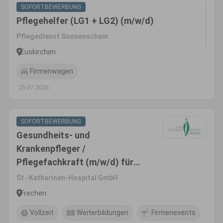
SOFORTBEWERBUNG
Pflegehelfer (LG1 + LG2) (m/w/d)
Pflegedienst Sonnenschein
Euskirchen
Firmenwagen
25.07.2026
SOFORTBEWERBUNG
Gesundheits- und
Krankenpfleger /
Pflegefachkraft (m/w/d) für
die Intensivstation
St.-Katharinen-Hospital GmbH
Frechen
Vollzeit
Weiterbildungen
Firmenevents