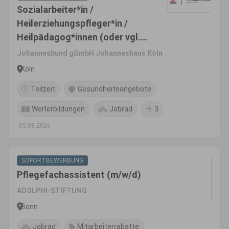
Sozialarbeiter*in /
Heilerziehungspfleger*in /
Heilpädagog*innen (oder vgl.)
(m/w/d)
Johannesbund gGmbH Johanneshaus Köln
Köln
Teilzeit
Gesundheitsangebote
Weiterbildungen
Jobrad
3
05.08.2026
SOFORTBEWERBUNG
Pflegefachassistent (m/w/d)
ADOLPHI-STIFTUNG
Bonn
Jobrad
Mitarbeiterrabatte