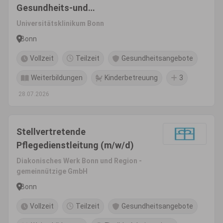
Gesundheits-und
Krankenpfleger*In (m/w/d)
Universitätsklinikum Bonn
Bonn
Vollzeit
Teilzeit
Gesundheitsangebote
Weiterbildungen
Kinderbetreuung
3
28.07.2026
Stellvertretende
Pflegedienstleitung (m/w/d)
Diakonisches Werk Bonn und Region -
gemeinnützige GmbH
Bonn
Vollzeit
Teilzeit
Gesundheitsangebote