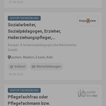
07.08.2026
SOFORTBEWERBUNG
Sozialarbeiter,
Sozialpädagogen, Erzieher,
Heilerziehungspfleger,
pädagogische Fachkräfte
Kaspar-X Intensivpädagogische Netzwerke
(m/w/d)
GmbH
Aachen, Wadern, Essen, Köln
Vollzeit
Weiterbildungen
06.08.2026
SOFORTBEWERBUNG
Pflegefachfrau oder
Pflegefachmann bzw.