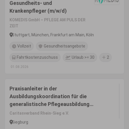
Gesundheits- und
Krankenpfleger (m/w/d)
KOMEDIS GmbH – PFLEGE AM PULS DER
ZEIT
Stuttgart, München, Frankfurt am Main, Köln
Vollzeit
Gesundheitsangebote
Fahrtkostenzuschuss
Urlaub >= 30
2
01.08.2026
Praxisanleiter in der
Ausbildungskoordination für die
generalistische Pflegeausbildung
(m/w/d)
Caritasverband Rhein-Sieg e.V.
Siegburg