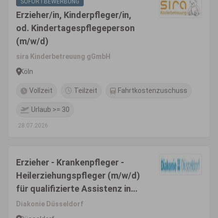
SOFORTBEWERBUNG
Erzieher/in, Kinderpfleger/in,
od. Kindertagespflegeperson
(m/w/d)
sira Kinderbetreuung gGmbH
Köln
Vollzeit
Teilzeit
Fahrtkostenzuschuss
Urlaub >= 30
28.07.2026
Erzieher - Krankenpfleger -
Heilerziehungspfleger (m/w/d)
für qualifizierte Assistenz in
der Eingliederungshilfe
Diakonie Düsseldorf