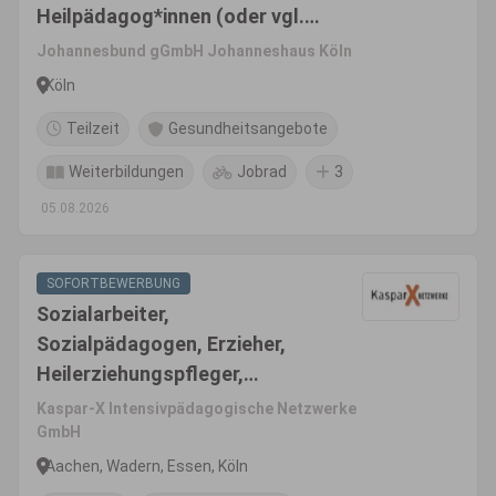
Heilpädagog*innen (oder vgl.)
(m/w/d)
Johannesbund gGmbH Johanneshaus Köln
Köln
Teilzeit
Gesundheitsangebote
Weiterbildungen
Jobrad
3
05.08.2026
SOFORTBEWERBUNG
Sozialarbeiter,
Sozialpädagogen, Erzieher,
Heilerziehungspfleger,
pädagogische Fachkräfte
Kaspar-X Intensivpädagogische Netzwerke
(m/w/d)
GmbH
Aachen, Wadern, Essen, Köln