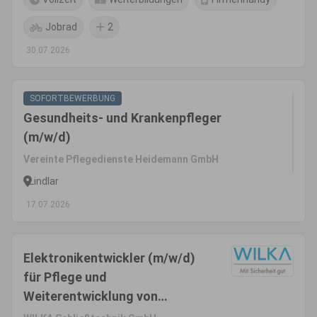
Jobrad
2
30.07.2026
SOFORTBEWERBUNG
Gesundheits- und Krankenpfleger
(m/w/d)
Vereinte Pflegedienste Heidemann GmbH
Lindlar
17.07.2026
Elektronikentwickler (m/w/d)
für Pflege und
Weiterentwicklung von
Schließsystemen