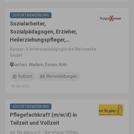
SOFORTBEWERBUNG
Sozialarbeiter,
Sozialpädagogen, Erzieher,
Heilerziehungspfleger,
pädagogische Fachkräfte
Kaspar-X Intensivpädagogische Netzwerke
(m/w/d)
GmbH
Aachen, Wadern, Essen, Köln
Vollzeit
Weiterbildungen
06.08.2026
SOFORTBEWERBUNG
Pflegefachkraft (m/w/d) in
Teilzeit und Vollzeit
wir für pänz e.V. - Beratung; Hilfen;