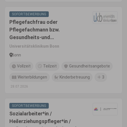
SOFORTBEWERBUNG
Pflegefachfrau oder
Pflegefachmann bzw.
Gesundheits-und
Krankenpfleger*In (m/w/d)
Universitätsklinikum Bonn
Bonn
Vollzeit
Teilzeit
Gesundheitsangebote
Weiterbildungen
Kinderbetreuung
3
28.07.2026
SOFORTBEWERBUNG
Sozialarbeiter*in /
Heilerziehungspfleger*in /