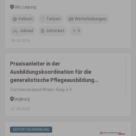
Köln, Leipzig
Vollzeit
Teilzeit
Weiterbildungen
Jobrad
Jobticket
3
08.08.2026
Praxisanleiter in der
Ausbildungskoordination für die
generalistische Pflegeausbildung
(m/w/d)
Caritasverband Rhein-Sieg e.V.
Siegburg
07.08.2026
SOFORTBEWERBUNG