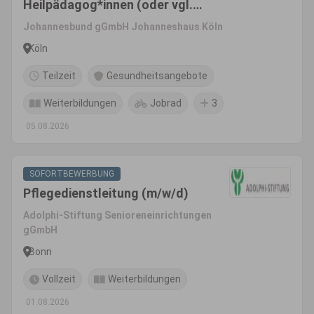
Heilpädagog*innen (oder vgl.)
(m/w/d)
Johannesbund gGmbH Johanneshaus Köln
Köln
Teilzeit
Gesundheitsangebote
Weiterbildungen
Jobrad
3
05.08.2026
SOFORTBEWERBUNG
Pflegedienstleitung (m/w/d)
Adolphi-Stiftung Senioreneinrichtungen
gGmbH
Bonn
Vollzeit
Weiterbildungen
01.08.2026