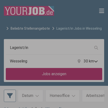
Beliebte Stellenangebote
Lagerist/in
Jobs in
Wesseling
30
km
Jobs anzeigen
Datum
Homeoffice
Arbeitszeit