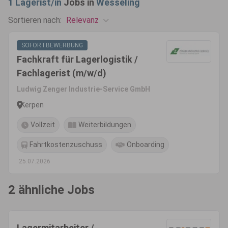
1
Lagerist/in
Jobs in
Wesseling
Relevanz
Sortieren nach:
SOFORTBEWERBUNG
Fachkraft für Lagerlogistik /
Fachlagerist (m/w/d)
Ludwig Zenger Industrie-Service GmbH
Kerpen
Vollzeit
Weiterbildungen
Fahrtkostenzuschuss
Onboarding
25.07.2026
2 ähnliche Jobs
Lagermitarbeiter /