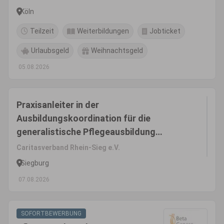
Köln
Teilzeit
Weiterbildungen
Jobticket
Urlaubsgeld
Weihnachtsgeld
05.08.2026
Praxisanleiter in der
Ausbildungskoordination für die
generalistische Pflegeausbildung
(m/w/d)
Caritasverband Rhein-Sieg e.V.
Siegburg
07.08.2026
SOFORTBEWERBUNG