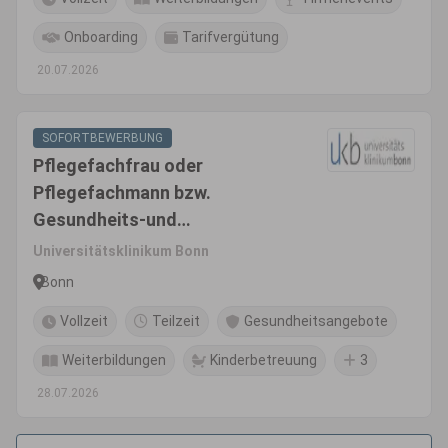
Onboarding
Tarifvergütung
20.07.2026
SOFORTBEWERBUNG
Pflegefachfrau oder
Pflegefachmann bzw.
Gesundheits-und
Krankenpfleger*In (m/w/d)
Universitätsklinikum Bonn
Bonn
Vollzeit
Teilzeit
Gesundheitsangebote
Weiterbildungen
Kinderbetreuung
3
28.07.2026