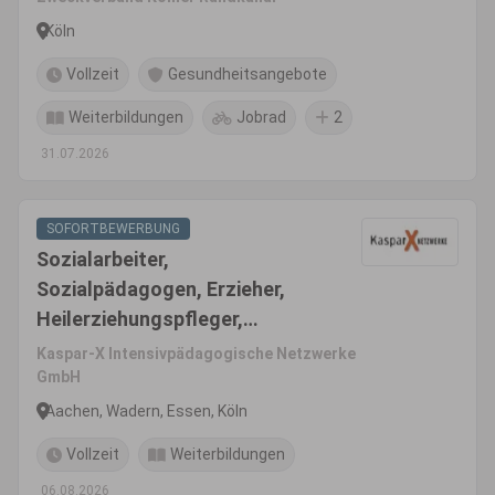
Köln
Vollzeit
Gesundheitsangebote
Weiterbildungen
Jobrad
2
31.07.2026
SOFORTBEWERBUNG
Sozialarbeiter,
Sozialpädagogen, Erzieher,
Heilerziehungspfleger,
pädagogische Fachkräfte
Kaspar-X Intensivpädagogische Netzwerke
(m/w/d)
GmbH
Aachen, Wadern, Essen, Köln
Vollzeit
Weiterbildungen
06.08.2026