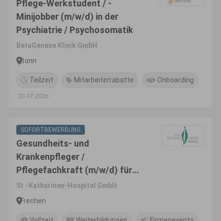
Pflege-Werkstudent / -
Minijobber (m/w/d) in der
Psychiatrie / Psychosomatik
BetaGenese Klinik GmbH
Bonn
Teilzeit
Mitarbeiterrabatte
Onboarding
20.07.2026
SOFORTBEWERBUNG
Gesundheits- und
Krankenpfleger /
Pflegefachkraft (m/w/d) für
die Intensivstation
St.-Katharinen-Hospital GmbH
Frechen
Vollzeit
Weiterbildungen
Firmenevents