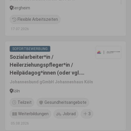
Bergheim
Flexible Arbeitszeiten
17.07.2026
SOFORTBEWERBUNG
Sozialarbeiter*in /
Heilerziehungspfleger*in /
Heilpädagog*innen (oder vgl.)
(m/w/d)
Johannesbund gGmbH Johanneshaus Köln
Köln
Teilzeit
Gesundheitsangebote
Weiterbildungen
Jobrad
3
05.08.2026