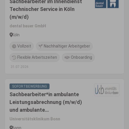
Sachbearbeiter im Innendienst
Technischer Service in Köln
(m/w/d)
dental bauer GmbH
Köln
Vollzeit
Nachhaltiger Arbeitgeber
Flexible Arbeitszeiten
Onboarding
31.07.2026
SOFORTBEWERBUNG
Sachbearbeiter*in ambulante
Leistungsabrechnung (m/w/d)
und ambulante
Patientenaufnahme
Universitätsklinikum Bonn
Bonn