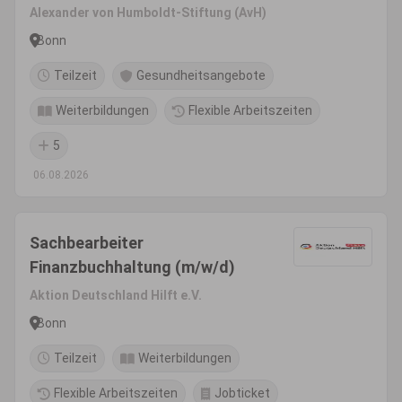
Zuwendungsbetreuung im
Alexander von Humboldt-Stiftung (AvH)
Referat Finanzen, Reisestelle
Bonn
Teilzeit
Gesundheitsangebote
Weiterbildungen
Flexible Arbeitszeiten
5
06.08.2026
Sachbearbeiter
Finanzbuchhaltung (m/w/d)
Aktion Deutschland Hilft e.V.
Bonn
Teilzeit
Weiterbildungen
Flexible Arbeitszeiten
Jobticket