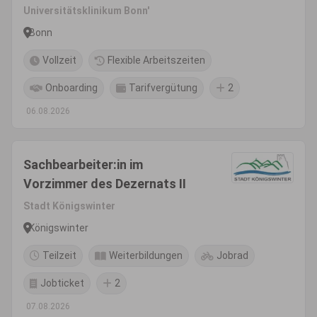
(m/w/d)
Universitätsklinikum Bonn'
Bonn
Vollzeit
Flexible Arbeitszeiten
Onboarding
Tarifvergütung
2
06.08.2026
Sachbearbeiter:in im
Vorzimmer des Dezernats II
Stadt Königswinter
Königswinter
Teilzeit
Weiterbildungen
Jobrad
Jobticket
2
07.08.2026