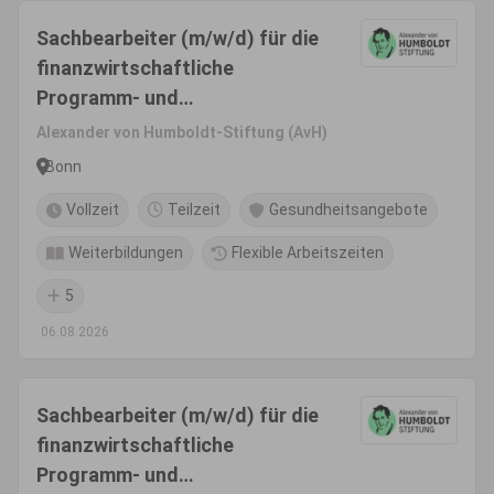
Sachbearbeiter (m/w/d) für die
finanzwirtschaftliche
Programm- und
Zuwendungsbetreuung im
Alexander von Humboldt-Stiftung (AvH)
Referat Finanzen, Reisestelle
Bonn
Vollzeit
Teilzeit
Gesundheitsangebote
Weiterbildungen
Flexible Arbeitszeiten
5
06.08.2026
Sachbearbeiter (m/w/d) für die
finanzwirtschaftliche
Programm- und