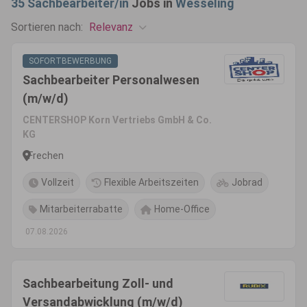
35
Sachbearbeiter/in
Jobs in
Wesseling
Relevanz
Sortieren nach:
SOFORTBEWERBUNG
Sachbearbeiter Personalwesen
(m/w/d)
CENTERSHOP Korn Vertriebs GmbH & Co.
KG
Frechen
Vollzeit
Flexible Arbeitszeiten
Jobrad
Mitarbeiterrabatte
Home-Office
07.08.2026
Sachbearbeitung Zoll- und
Versandabwicklung (m/w/d)