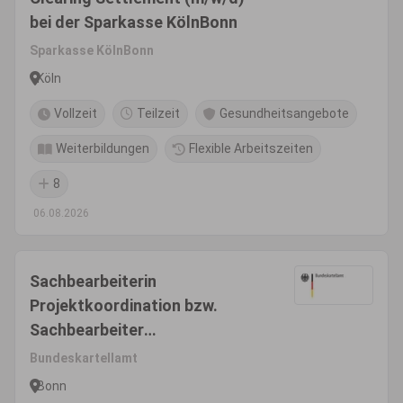
bei der Sparkasse KölnBonn
Sparkasse KölnBonn
Köln
Vollzeit
Teilzeit
Gesundheitsangebote
Weiterbildungen
Flexible Arbeitszeiten
8
06.08.2026
Sachbearbeiterin
Projektkoordination bzw.
Sachbearbeiter
Projektkoordination (w/m/d)
Bundeskartellamt
Bonn