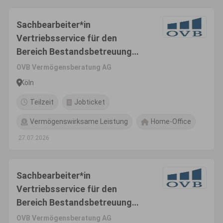
Sachbearbeiter*in
Vertriebsservice für den
Bereich Bestandsbetreuung
(m/w/d)
OVB Vermögensberatung AG
Köln
Teilzeit
Jobticket
Vermögenswirksame Leistung
Home-Office
27.07.2026
Sachbearbeiter*in
Vertriebsservice für den
Bereich Bestandsbetreuung
(m/w/d)
OVB Vermögensberatung AG