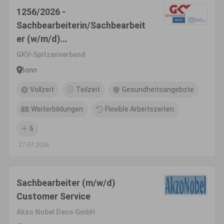
1256/2026 -
Sachbearbeiterin/Sachbearbeit
er (w/m/d)
Ausnahmevereinbarungen
GKV-Spitzenverband
Bonn
Vollzeit
Teilzeit
Gesundheitsangebote
Weiterbildungen
Flexible Arbeitszeiten
6
27.07.2026
Sachbearbeiter (m/w/d)
Customer Service
Akzo Nobel Deco GmbH