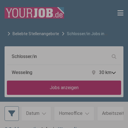
Beliebte Stellenangebote
Schlosser/in
Jobs in
Wesseling
30
km
Jobs anzeigen
Datum
Homeoffice
Arbeitszeit