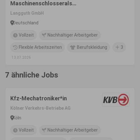
Maschinenschlosserals
Servicetechniker im weltweiten
Langguth GmbH
Außendienst (m/w/d)
Deutschland
Vollzeit
Nachhaltiger Arbeitgeber
Flexible Arbeitszeiten
Berufskleidung
3
13.07.2026
7 ähnliche Jobs
Kfz-Mechatroniker*in
Kölner Verkehrs-Betriebe AG
Köln
Vollzeit
Nachhaltiger Arbeitgeber