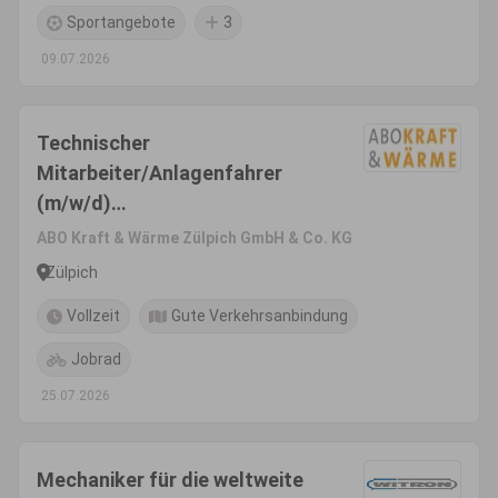
Sportangebote
3
09.07.2026
Technischer
Mitarbeiter/Anlagenfahrer
(m/w/d)
Abfallvergärungsanlage
ABO Kraft & Wärme Zülpich GmbH & Co. KG
Zülpich
Vollzeit
Gute Verkehrsanbindung
Jobrad
25.07.2026
Mechaniker für die weltweite