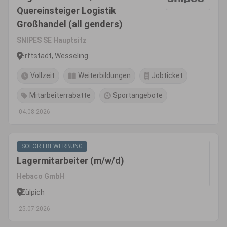
Quereinsteiger Logistik
Großhandel (all genders)
SNIPES SE Hauptsitz
Erftstadt, Wesseling
Vollzeit
Weiterbildungen
Jobticket
Mitarbeiterrabatte
Sportangebote
04.08.2026
SOFORTBEWERBUNG
Lagermitarbeiter (m/w/d)
Hebaco GmbH
Zülpich
25.07.2026