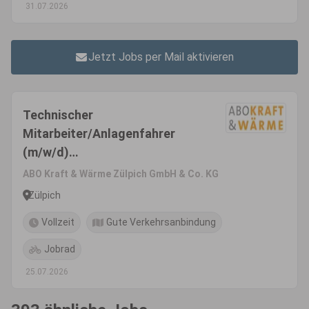
31.07.2026
Jetzt Jobs per Mail aktivieren
Technischer
Mitarbeiter/Anlagenfahrer
(m/w/d)
Abfallvergärungsanlage
ABO Kraft & Wärme Zülpich GmbH & Co. KG
Zülpich
Vollzeit
Gute Verkehrsanbindung
Jobrad
25.07.2026