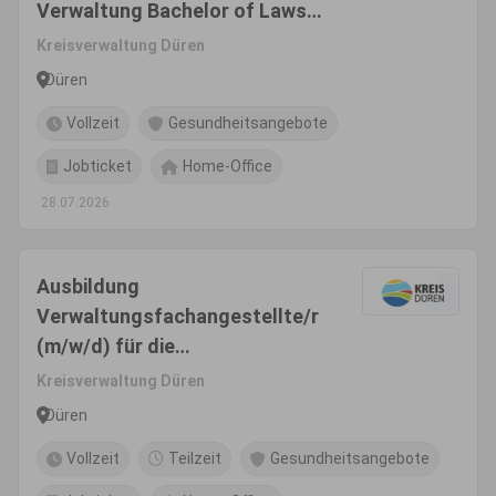
Verwaltung Bachelor of Laws
im Beamtenverhältnis (m/w/d)
Kreisverwaltung Düren
Düren
Vollzeit
Gesundheitsangebote
Jobticket
Home-Office
28.07.2026
Ausbildung
Verwaltungsfachangestellte/r
(m/w/d) für die
Kreisverwaltung
Kreisverwaltung Düren
Düren
Vollzeit
Teilzeit
Gesundheitsangebote