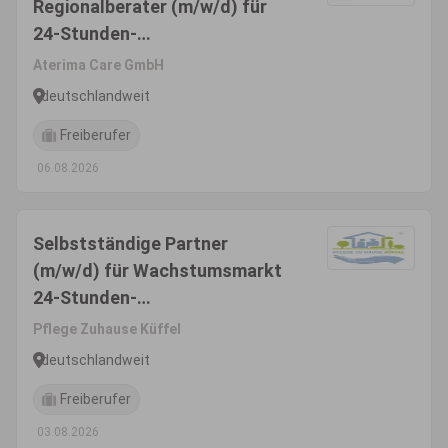
Regionalberater (m/w/d) für
24-Stunden-
Seniorenbetreuungkonzept
Aterima Care GmbH
deutschlandweit
Freiberufer
06.08.2026
Selbstständige Partner
(m/w/d) für Wachstumsmarkt
24-Stunden-
Seniorenbetreuung
Pflege Zuhause Küffel
deutschlandweit
Freiberufer
03.08.2026