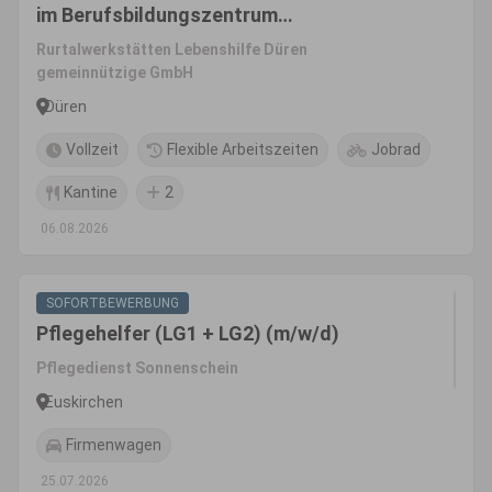
im Berufsbildungszentrum
(BS7) für das
Rurtalwerkstätten Lebenshilfe Düren
Eingangsverfahren
gemeinnützige GmbH
Düren
Vollzeit
Flexible Arbeitszeiten
Jobrad
Kantine
2
06.08.2026
SOFORTBEWERBUNG
Pflegehelfer (LG1 + LG2) (m/w/d)
Pflegedienst Sonnenschein
Euskirchen
Firmenwagen
25.07.2026