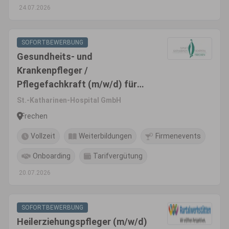
24.07.2026
SOFORTBEWERBUNG
Gesundheits- und
Krankenpfleger /
Pflegefachkraft (m/w/d) für
die Intensivstation
St.-Katharinen-Hospital GmbH
Frechen
Vollzeit
Weiterbildungen
Firmenevents
Onboarding
Tarifvergütung
20.07.2026
SOFORTBEWERBUNG
Heilerziehungspfleger (m/w/d)