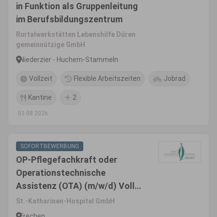
in Funktion als Gruppenleitung
im Berufsbildungszentrum
Rurtalwerkstätten Lebenshilfe Düren
gemeinnützige GmbH
Niederzier - Huchem-Stammeln
Vollzeit
Flexible Arbeitszeiten
Jobrad
Kantine
2
03.08.2026
SOFORTBEWERBUNG
OP-Pflegefachkraft oder
Operationstechnische
Assistenz (OTA) (m/w/d) Voll-
/Teilzeit
St.-Katharinen-Hospital GmbH
Frechen