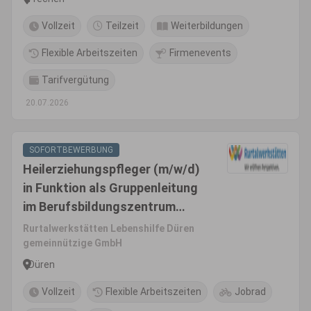
Vollzeit
Teilzeit
Weiterbildungen
Flexible Arbeitszeiten
Firmenevents
Tarifvergütung
20.07.2026
SOFORTBEWERBUNG
Heilerziehungspfleger (m/w/d)
in Funktion als Gruppenleitung
im Berufsbildungszentrum
(BS7) für das
Rurtalwerkstätten Lebenshilfe Düren
Eingangsverfahren
gemeinnützige GmbH
Düren
Vollzeit
Flexible Arbeitszeiten
Jobrad