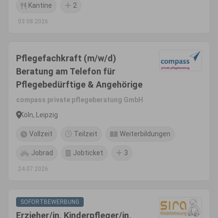
Kantine
2
03.08.2026
Pflegefachkraft (m/w/d)
Beratung am Telefon für
Pflegebedürftige & Angehörige
compass private pflegeberatung GmbH
Köln, Leipzig
Vollzeit
Teilzeit
Weiterbildungen
Jobrad
Jobticket
3
24.07.2026
SOFORTBEWERBUNG
Erzieher/in, Kinderpfleger/in,