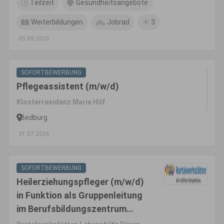
Teilzeit
Gesundheitsangebote
Weiterbildungen
Jobrad
3
05.08.2026
SOFORTBEWERBUNG
Pflegeassistent (m/w/d)
Klosterresidenz Maria Hilf
Bedburg
31.07.2026
SOFORTBEWERBUNG
Heilerziehungspfleger (m/w/d)
in Funktion als Gruppenleitung
im Berufsbildungszentrum
(BS7) für das