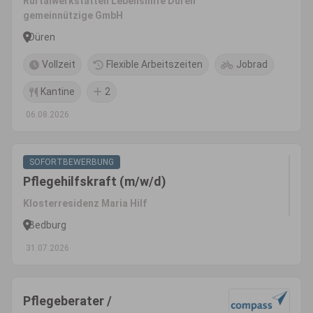
Rurtalwerkstätten Lebenshilfe Düren
Eingangsverfahren
gemeinnützige GmbH
Düren
Vollzeit
Flexible Arbeitszeiten
Jobrad
Kantine
2
06.08.2026
SOFORTBEWERBUNG
Pflegehilfskraft (m/w/d)
Klosterresidenz Maria Hilf
Bedburg
31.07.2026
Pflegeberater /