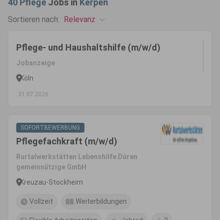
40
Pflege
Jobs in
Kerpen
Relevanz
Sortieren nach:
Pflege- und Haushaltshilfe (m/w/d)
Jobanzeige
Köln
31.07.2026
SOFORTBEWERBUNG
Pflegefachkraft (m/w/d)
Rurtalwerkstätten Lebenshilfe Düren
gemeinnützige GmbH
Kreuzau-Stockheim
Vollzeit
Weiterbildungen