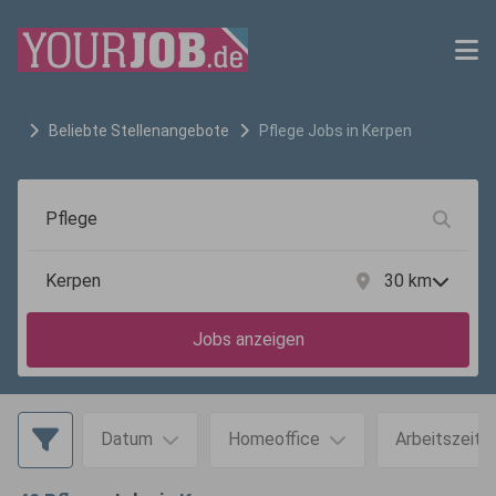
Beliebte Stellenangebote
Pflege
Jobs in
Kerpen
30
km
Jobs anzeigen
Datum
Homeoffice
Arbeitszeit