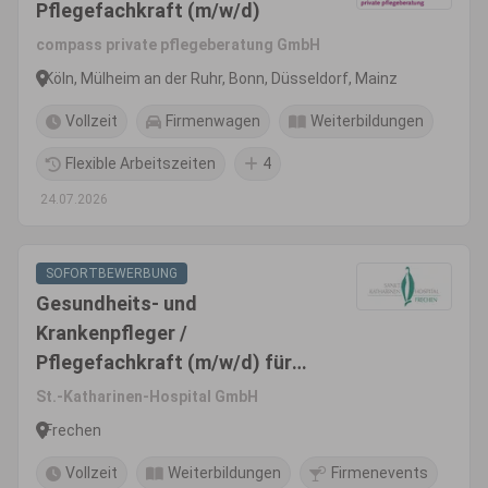
Pflegefachkraft (m/w/d)
compass private pflegeberatung GmbH
Köln, Mülheim an der Ruhr, Bonn, Düsseldorf, Mainz
Vollzeit
Firmenwagen
Weiterbildungen
Flexible Arbeitszeiten
4
24.07.2026
SOFORTBEWERBUNG
Gesundheits- und
Krankenpfleger /
Pflegefachkraft (m/w/d) für
die Intensivstation
St.-Katharinen-Hospital GmbH
Frechen
Vollzeit
Weiterbildungen
Firmenevents