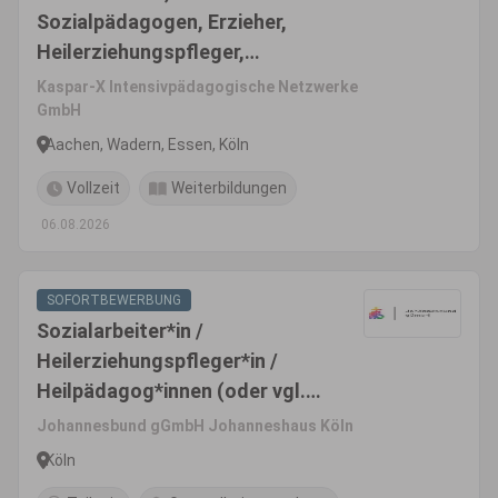
Sozialpädagogen, Erzieher,
Heilerziehungspfleger,
pädagogische Fachkräfte
Kaspar-X Intensivpädagogische Netzwerke
(m/w/d)
GmbH
Aachen, Wadern, Essen, Köln
Vollzeit
Weiterbildungen
06.08.2026
SOFORTBEWERBUNG
Sozialarbeiter*in /
Heilerziehungspfleger*in /
Heilpädagog*innen (oder vgl.)
(m/w/d)
Johannesbund gGmbH Johanneshaus Köln
Köln