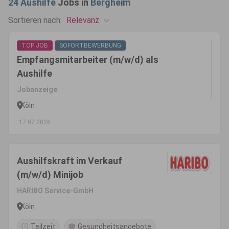
24
Aushilfe
Jobs in
Bergheim
Relevanz
Sortieren nach:
TOP JOB
SOFORTBEWERBUNG
Empfangsmitarbeiter (m/w/d) als
Aushilfe
Jobanzeige
Köln
17.07.2026
Aushilfskraft im Verkauf
(m/w/d) Minijob
HARIBO Service-GmbH
Köln
Teilzeit
Gesundheitsangebote