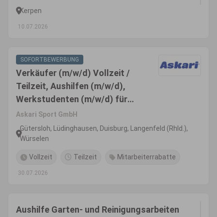
Kerpen
10.07.2026
SOFORTBEWERBUNG
Verkäufer (m/w/d) Vollzeit /
Teilzeit, Aushilfen (m/w/d),
Werkstudenten (m/w/d) für
Angel- und Jagdbedarf
Askari Sport GmbH
Gütersloh, Lüdinghausen, Duisburg, Langenfeld (Rhld.),
Würselen
Vollzeit
Teilzeit
Mitarbeiterrabatte
30.07.2026
Aushilfe Garten- und Reinigungsarbeiten