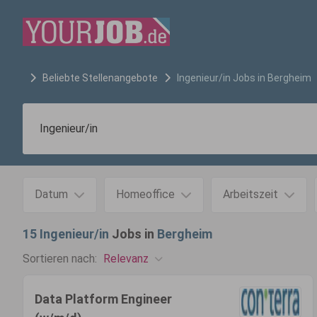
Beliebte Stellenangebote
Ingenieur/in
Jobs in
Bergheim
Datum
Homeoffice
Arbeitszeit
15
Ingenieur/in
Jobs in
Bergheim
Relevanz
Sortieren nach:
Data Platform Engineer