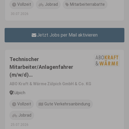
Vollzeit
Jobrad
Mitarbeiterrabatte
30.07.2026
Jetzt Jobs per Mail aktivieren
Technischer
Mitarbeiter/Anlagenfahrer
(m/w/d)
Abfallvergärungsanlage
ABO Kraft & Wärme Zülpich GmbH & Co. KG
Zülpich
Vollzeit
Gute Verkehrsanbindung
Jobrad
25.07.2026