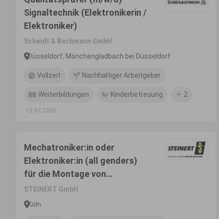
Signaltechnik (Elektronikerin /
Elektroniker)
Scheidt & Bachmann GmbH
Düsseldorf, Mönchengladbach bei Düsseldorf
Vollzeit
Nachhaltiger Arbeitgeber
Weiterbildungen
Kinderbetreuung
2
12.07.2026
Mechatroniker:in oder
Elektroniker:in (all genders)
für die Montage von
Separationsmaschinen
STEINERT GmbH
Köln