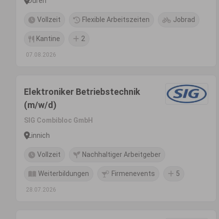
Düren
Vollzeit
Flexible Arbeitszeiten
Jobrad
Kantine
2
07.08.2026
Elektroniker Betriebstechnik
(m/w/d)
SIG Combibloc GmbH
Linnich
Vollzeit
Nachhaltiger Arbeitgeber
Weiterbildungen
Firmenevents
5
28.07.2026