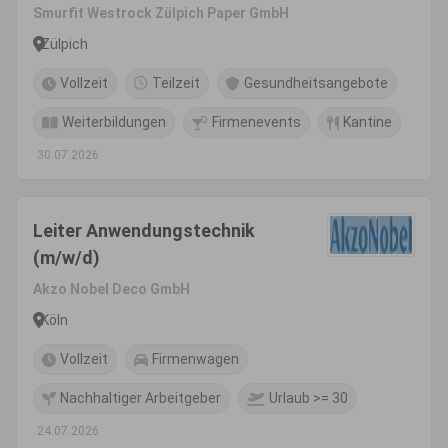
Smurfit Westrock Zülpich Paper GmbH
Zülpich
Vollzeit
Teilzeit
Gesundheitsangebote
Weiterbildungen
Firmenevents
Kantine
30.07.2026
Leiter Anwendungstechnik
(m/w/d)
Akzo Nobel Deco GmbH
Köln
Vollzeit
Firmenwagen
Nachhaltiger Arbeitgeber
Urlaub >= 30
24.07.2026