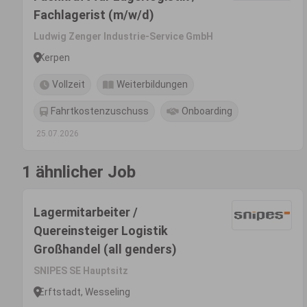
Fachlagerist (m/w/d)
Ludwig Zenger Industrie-Service GmbH
Kerpen
Vollzeit
Weiterbildungen
Fahrtkostenzuschuss
Onboarding
25.07.2026
1 ähnlicher Job
Lagermitarbeiter /
Quereinsteiger Logistik
Großhandel (all genders)
SNIPES SE Hauptsitz
Erftstadt, Wesseling