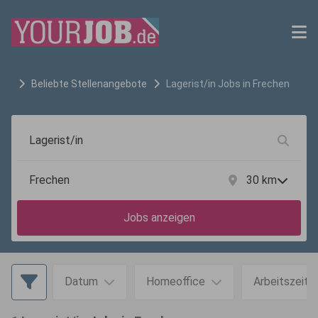
Beliebte Stellenangebote
Lagerist/in
Jobs in
Frechen
30
km
Jobs anzeigen
Datum
Homeoffice
Arbeitszeit