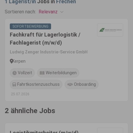
1
Lagerist/in
Jobs in
Frechen
Relevanz
Sortieren nach:
SOFORTBEWERBUNG
Fachkraft für Lagerlogistik /
Fachlagerist (m/w/d)
Ludwig Zenger Industrie-Service GmbH
Kerpen
Vollzeit
Weiterbildungen
Fahrtkostenzuschuss
Onboarding
25.07.2026
2 ähnliche Jobs
Logistikmitarbeiter (m/w/d)