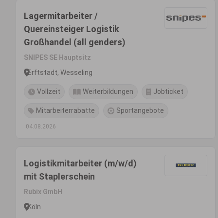
Lagermitarbeiter /
Quereinsteiger Logistik
Großhandel (all genders)
SNIPES SE Hauptsitz
Erftstadt, Wesseling
Vollzeit
Weiterbildungen
Jobticket
Mitarbeiterrabatte
Sportangebote
04.08.2026
Logistikmitarbeiter (m/w/d)
mit Staplerschein
Rubix GmbH
Köln