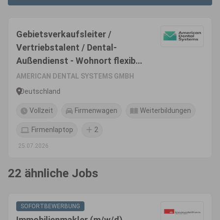
Gebietsverkaufsleiter /
Vertriebstalent / Dental-
Außendienst - Wohnort flexibel
(m/w/d)
AMERICAN DENTAL SYSTEMS GMBH
Deutschland
Vollzeit
Firmenwagen
Weiterbildungen
Firmenlaptop
2
25.07.2026
22 ähnliche Jobs
SOFORTBEWERBUNG
Immobilienmakler (m/w/d)