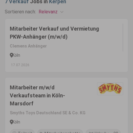
7
Verkauf
Jobs in
Kerpen
Relevanz
Sortieren nach:
Mitarbeiter Verkauf und Vermietung
PKW-Anhänger (m/w/d)
Clemens Anhänger
Köln
17.07.2026
Mitarbeiter m/w/d
Verkaufsteam in Köln-
Marsdorf
Smyths Toys Deutschland SE & Co. KG
Köln