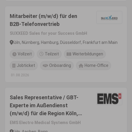
Mitarbeiter (m/w/d) für den
B2B-Telefonvertrieb
SUXXEED Sales for your Success GmbH
Köln, Nürnberg, Hamburg, Düsseldorf, Frankfurt am Main
Vollzeit
Teilzeit
Weiterbildungen
Jobticket
Onboarding
Home-Office
01.08.2026
Sales Representative / GBT-
Experte im Außendienst
(m/w/d) für die Region Köln,
Bonn, Aachen -
EMS Electro Medical Systems GmbH
Produktsegment Dental
Köln, Aachen, Bonn