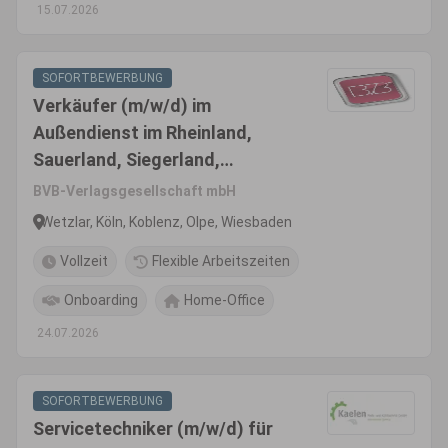
15.07.2026
SOFORTBEWERBUNG
Verkäufer (m/w/d) im
Außendienst im Rheinland,
Sauerland, Siegerland,
Westerwald, Hunsrück und
BVB-Verlagsgesellschaft mbH
Eifel
Wetzlar, Köln, Koblenz, Olpe, Wiesbaden
Vollzeit
Flexible Arbeitszeiten
Onboarding
Home-Office
24.07.2026
SOFORTBEWERBUNG
Servicetechniker (m/w/d) für