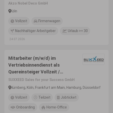
Akzo Nobel Deco GmbH
Köln
Vollzeit
Firmenwagen
Nachhaltiger Arbeitgeber
Urlaub >= 30
24.07.2026
Mitarbeiter (m/w/d) im
Vertriebsinnendienst als
Quereinsteiger Vollzeit /
Teilzeit
SUXXEED Sales for your Success GmbH
Nürnberg, Köln, Frankfurt am Main, Hamburg, Düsseldorf
Vollzeit
Teilzeit
Jobticket
Onboarding
Home-Office