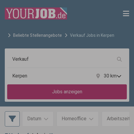
Beliebte Stellenangebote
Verkauf
Jobs in
Kerpen
30
km
Jobs anzeigen
Datum
Homeoffice
Arbeitszeit