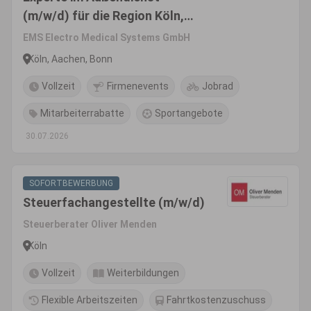
(m/w/d) für die Region Köln,
Bonn, Aachen -
EMS Electro Medical Systems GmbH
Produktsegment Dental
Köln, Aachen, Bonn
Vollzeit
Firmenevents
Jobrad
Mitarbeiterrabatte
Sportangebote
30.07.2026
SOFORTBEWERBUNG
Steuerfachangestellte (m/w/d)
Steuerberater Oliver Menden
Köln
Vollzeit
Weiterbildungen
Flexible Arbeitszeiten
Fahrtkostenzuschuss