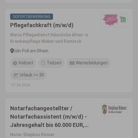
SOFORTBEWERBUNG
Pflegefachkraft (m/w/d)
Maria Pflegedienst Häusliche Alten- u.
Krankenpflege Weber und Ramisch
Köln Poll am Rhein
Vollzeit
Teilzeit
Weiterbildungen
Urlaub >= 30
07.08.2026
Notarfachangestellter /
Notarfachassistent (m/w/d) -
Jahresgehalt bis 60.000 EUR,
Familienfreundlichkeit wird
Notar Stephan Römer