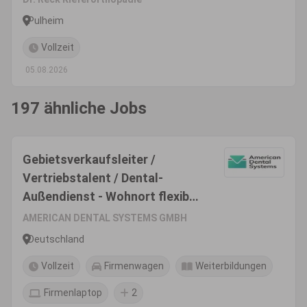
Pulheim
Vollzeit
05.08.2026
197 ähnliche Jobs
Gebietsverkaufsleiter /
Vertriebstalent / Dental-
Außendienst - Wohnort flexibel
(m/w/d)
AMERICAN DENTAL SYSTEMS GMBH
Deutschland
Vollzeit
Firmenwagen
Weiterbildungen
Firmenlaptop
2