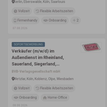
Berlin, Eberswalde, Köln, Saarlouis
Vollzeit
Flexible Arbeitszeiten
Firmenhandy
Onboarding
2
07.08.2026
SOFORTBEWERBUNG
Verkäufer (m/w/d) im
Außendienst im Rheinland,
Sauerland, Siegerland,
Westerwald, Hunsrück und
BVB-Verlagsgesellschaft mbH
Eifel
Wetzlar, Köln, Koblenz, Olpe, Wiesbaden
Vollzeit
Flexible Arbeitszeiten
Onboarding
Home-Office
08.08.2026