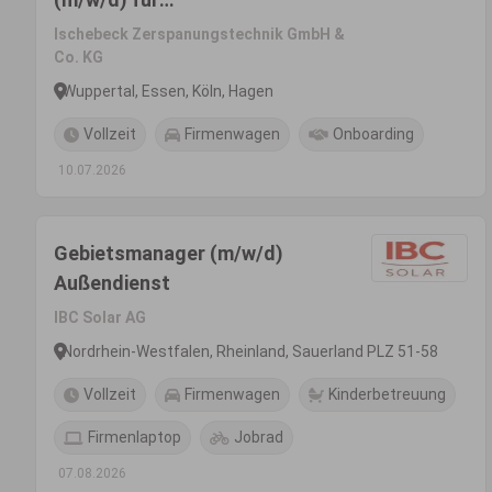
Zerspanungswerkzeuge
Ischebeck Zerspanungstechnik GmbH &
Co. KG
Wuppertal, Essen, Köln, Hagen
Vollzeit
Firmenwagen
Onboarding
10.07.2026
Gebietsmanager (m/w/d)
Außendienst
IBC Solar AG
Nordrhein-Westfalen, Rheinland, Sauerland PLZ 51-58
Vollzeit
Firmenwagen
Kinderbetreuung
Firmenlaptop
Jobrad
07.08.2026