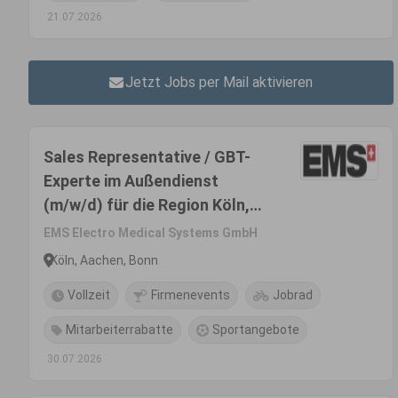
21.07.2026
Jetzt Jobs per Mail aktivieren
Sales Representative / GBT-
Experte im Außendienst
(m/w/d) für die Region Köln,
Bonn, Aachen -
EMS Electro Medical Systems GmbH
Produktsegment Dental
Köln, Aachen, Bonn
Vollzeit
Firmenevents
Jobrad
Mitarbeiterrabatte
Sportangebote
30.07.2026