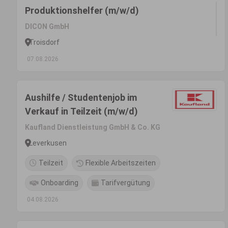
Produktionshelfer (m/w/d)
DICON GmbH
Troisdorf
07.08.2026
Aushilfe / Studentenjob im
Verkauf in Teilzeit (m/w/d)
Kaufland Dienstleistung GmbH & Co. KG
Leverkusen
Teilzeit
Flexible Arbeitszeiten
Onboarding
Tarifvergütung
04.08.2026