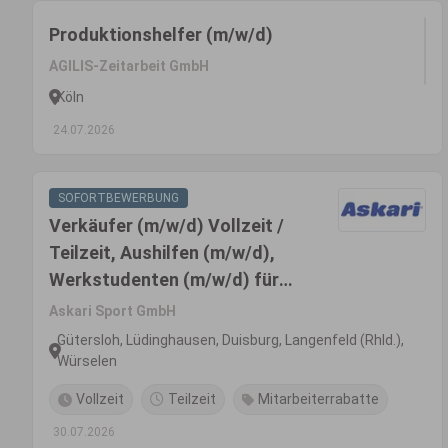
Produktionshelfer (m/w/d)
AGILIS-Zeitarbeit GmbH
Köln
24.07.2026
SOFORTBEWERBUNG
Verkäufer (m/w/d) Vollzeit /
Teilzeit, Aushilfen (m/w/d),
Werkstudenten (m/w/d) für
Angel- und Jagdbedarf
Askari Sport GmbH
Gütersloh, Lüdinghausen, Duisburg, Langenfeld (Rhld.),
Würselen
Vollzeit
Teilzeit
Mitarbeiterrabatte
30.07.2026