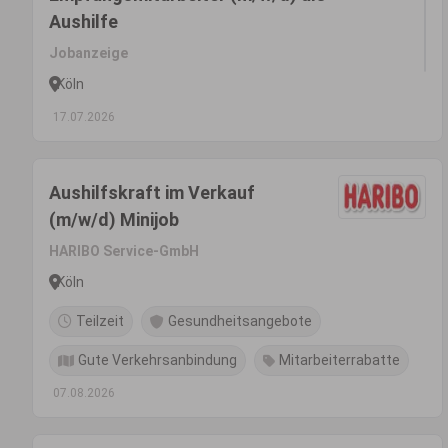
Aushilfe
Jobanzeige
Köln
17.07.2026
Aushilfskraft im Verkauf
(m/w/d) Minijob
HARIBO Service-GmbH
Köln
Teilzeit
Gesundheitsangebote
Gute Verkehrsanbindung
Mitarbeiterrabatte
07.08.2026