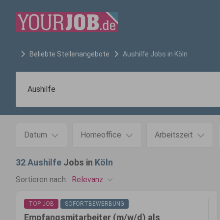
Beliebte Stellenangebote
Aushilfe
Jobs in
Köln
Datum
Homeoffice
Arbeitszeit
32
Aushilfe
Jobs in
Köln
Relevanz
Sortieren nach:
TOP JOB
SOFORTBEWERBUNG
Empfangsmitarbeiter (m/w/d) als