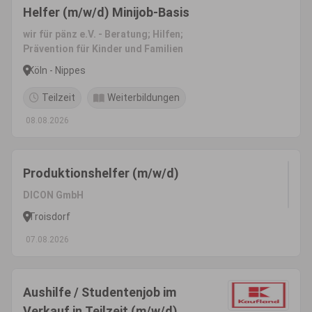
Helfer (m/w/d) Minijob-Basis
wir für pänz e.V. - Beratung; Hilfen;
Prävention für Kinder und Familien
Köln - Nippes
Teilzeit
Weiterbildungen
08.08.2026
Produktionshelfer (m/w/d)
DICON GmbH
Troisdorf
07.08.2026
Aushilfe / Studentenjob im
Verkauf in Teilzeit (m/w/d)