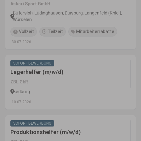
Angel- und Jagdbedarf
Askari Sport GmbH
Gütersloh, Lüdinghausen, Duisburg, Langenfeld (Rhld.),
Würselen
Vollzeit
Teilzeit
Mitarbeiterrabatte
30.07.2026
SOFORTBEWERBUNG
Lagerhelfer (m/w/d)
ZBL GbR
Bedburg
10.07.2026
SOFORTBEWERBUNG
Produktionshelfer (m/w/d)