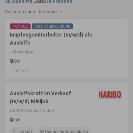
30
Aushilfe
Jobs in
Frechen
Relevanz
Sortieren nach:
TOP JOB
SOFORTBEWERBUNG
Empfangsmitarbeiter (m/w/d) als
Aushilfe
Jobanzeige
Köln
17.07.2026
Aushilfskraft im Verkauf
(m/w/d) Minijob
HARIBO Service-GmbH
Köln
Teilzeit
Gesundheitsangebote