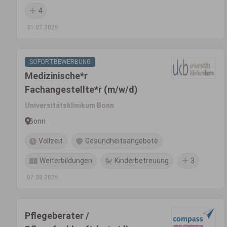
4
31.07.2026
SOFORTBEWERBUNG
Medizinische*r
Fachangestellte*r (m/w/d)
Universitätsklinikum Bonn
Bonn
Vollzeit
Gesundheitsangebote
Weiterbildungen
Kinderbetreuung
3
07.08.2026
Pflegeberater /