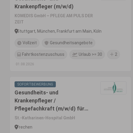
Krankenpfleger (m/w/d)
KOMEDIS GmbH – PFLEGE AM PULS DER
ZEIT
Stuttgart, München, Frankfurt am Main, Köln
Vollzeit
Gesundheitsangebote
Fahrtkostenzuschuss
Urlaub >= 30
2
01.08.2026
SOFORTBEWERBUNG
Gesundheits- und
Krankenpfleger /
Pflegefachkraft (m/w/d) für
die Intensivstation
St.-Katharinen-Hospital GmbH
Frechen