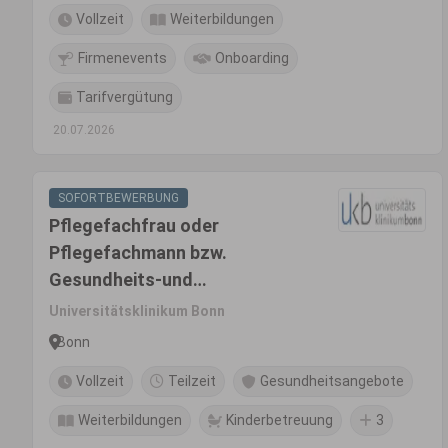
Vollzeit
Weiterbildungen
Firmenevents
Onboarding
Tarifvergütung
20.07.2026
SOFORTBEWERBUNG
Pflegefachfrau oder
Pflegefachmann bzw.
Gesundheits-und
Krankenpfleger*In (m/w/d)
Universitätsklinikum Bonn
Bonn
Vollzeit
Teilzeit
Gesundheitsangebote
Weiterbildungen
Kinderbetreuung
3