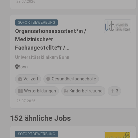
28.07.2026
SOFORTBEWERBUNG
Organisationsassistent*in /
Medizinische*r
Fachangestellte*r /
Gesundheits- u.
Universitätsklinikum Bonn
Krankenpfleger*in (m/w/d)
Bonn
Vollzeit
Gesundheitsangebote
Weiterbildungen
Kinderbetreuung
3
26.07.2026
152 ähnliche Jobs
SOFORTBEWERBUNG